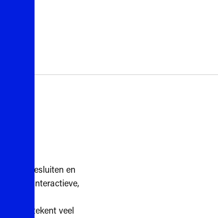
pect’, ‘besluiten en
 tijdens interactieve,
! Dat betekent veel