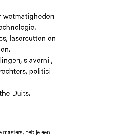
ar wetmatigheden
echnologie.
s, lasercutten en
gen.
ingen, slavernij,
echters, politici
he Duits.
e masters, heb je een