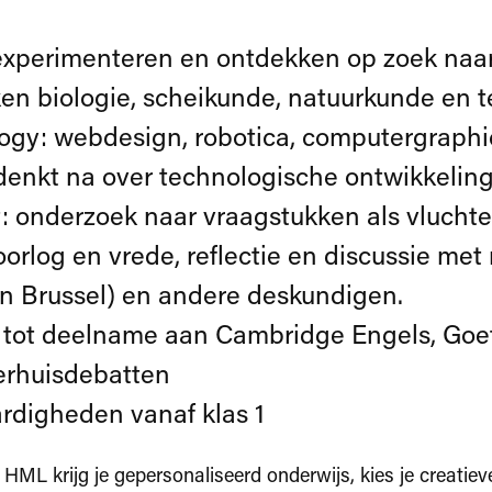
experimenteren en ontdekken op zoek na
en biologie, scheikunde, natuurkunde en t
logy: webdesign, robotica, computergraphic
 denkt na over technologische ontwikkelin
 onderzoek naar vraagstukken als vluchtel
oorlog en vrede, reflectie en discussie met r
n Brussel) en andere deskundigen.
tot deelname aan Cambridge Engels, Goet
rhuisdebatten
digheden vanaf klas 1
 HML krijg je gepersonaliseerd onderwijs, kies je creatiev