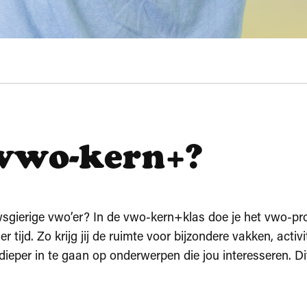
 vwo-kern+?
euwsgierige vwo’er? In de vwo-kern+klas doe je het vwo-
r tijd. Zo krijg jij de ruimte voor bijzondere vakken, acti
ieper in te gaan op onderwerpen die jou interesseren. Dit