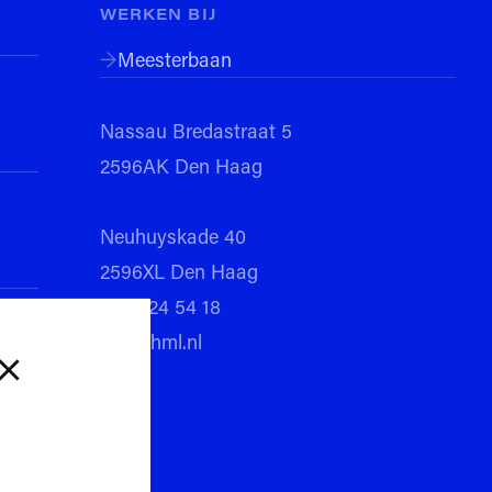
s maken!
WERKEN BIJ
Meesterbaan
 recht beter onderzoeken dan in Den Haag?’
Nassau Bredastraat 5
2596AK Den Haag
Neuhuyskade 40
2596XL Den Haag
070 324 54 18
Leerlingen & Ouders
Toekomstige
info@hml.nl
leerlingen
MijnHML
Aanmelden
SOMtoday
Schoolprofiel
Zermelo