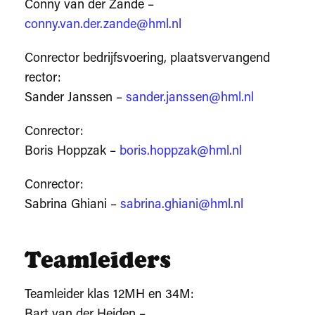
Conny van der Zande –
conny.van.der.zande@hml.nl
Conrector bedrijfsvoering, plaatsvervangend
rector:
Sander Janssen –
sander.janssen@hml.nl
Conrector:
Boris Hoppzak –
boris.hoppzak@hml.nl
Conrector:
Sabrina Ghiani –
sabrina.ghiani@hml.nl
Teamleiders
Teamleider klas 12MH en 34M:
Bart van der Heiden –