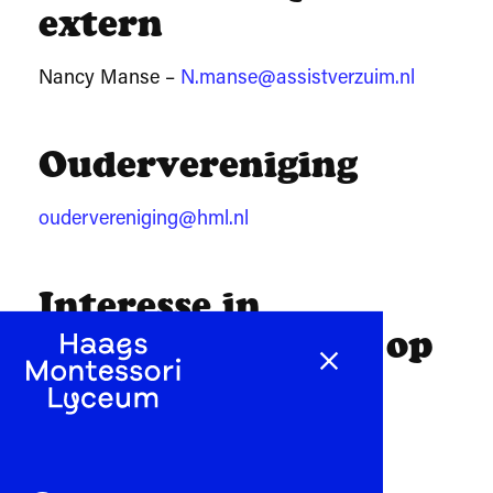
extern
Nancy Manse –
N.manse@assistverzuim.nl
Oudervereniging
oudervereniging@hml.nl
Interesse in
ouderparticipatie op
het HML?
https://ouders.hml.nl/