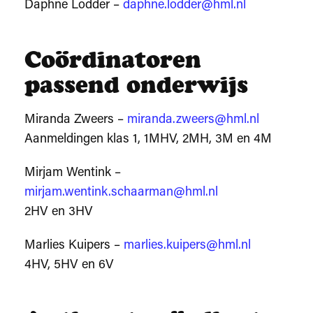
Daphne Lodder –
daphne.lodder@hml.nl
Coördinatoren
passend onderwijs
Miranda Zweers –
miranda.zweers@hml.nl
Aanmeldingen klas 1, 1MHV, 2MH, 3M en 4M
Mirjam Wentink –
mirjam.wentink.schaarman@hml.nl
2HV en 3HV
Marlies Kuipers –
marlies.kuipers@hml.nl
4HV, 5HV en 6V