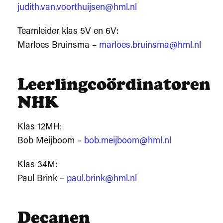
judith.van.voorthuijsen@hml.nl
Teamleider klas 5V en 6V:
Marloes Bruinsma –
marloes.bruinsma@hml.nl
Leerlingcoördinatoren
NHK
Klas 12MH:
Bob Meijboom –
bob.meijboom@hml.nl
Klas 34M:
Paul Brink –
paul.brink@hml.nl
Decanen