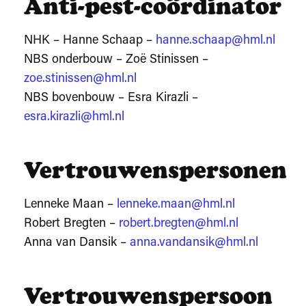
Anti-pest-coördinator
NHK – Hanne Schaap –
hanne.schaap@hml.nl
NBS onderbouw – Zoë Stinissen –
zoe.stinissen@hml.nl
NBS bovenbouw – Esra Kirazli –
esra.kirazli@hml.nl
Vertrouwenspersonen
Lenneke Maan –
lenneke.maan@hml.nl
Robert Bregten –
robert.bregten@hml.nl
Anna van Dansik –
anna.vandansik@hml.nl
Vertrouwenspersoon