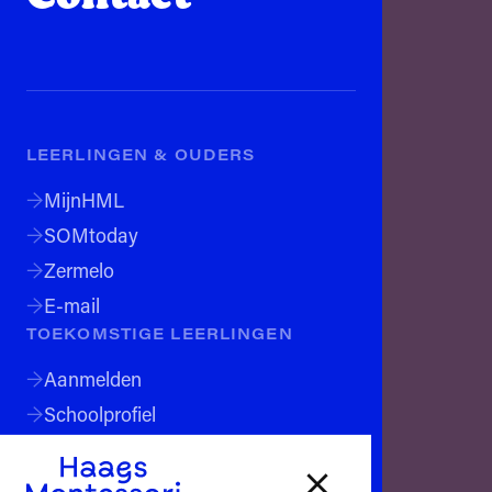
Telefoon:
070 324 54 18
E-mail:
info@hml.nl
LEERLINGEN & OUDERS
Leerlingen & Ouders
MijnHML
MijnHML
SOMtoday
SOMtoday
Zermelo
Zermelo
E-mail
E-mail
TOEKOMSTIGE LEERLINGEN
Aanmelden
Toekomstige leerlingen
Schoolprofiel
WERKEN BIJ
Aanmelden
Meesterbaan