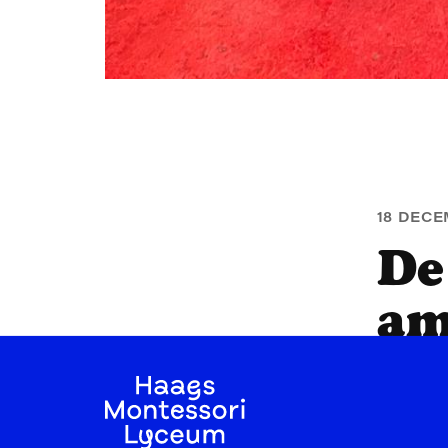
18 DECE
De
am
H