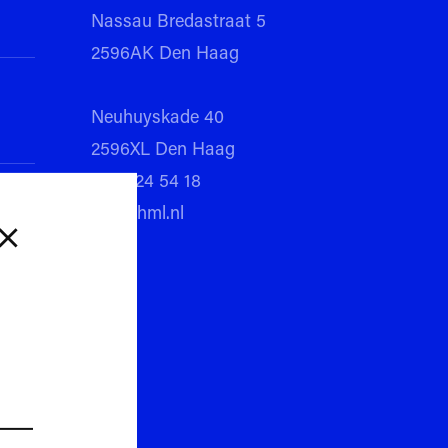
 naar nieuwsoverzicht
Nassau Bredastraat 5
2596AK Den Haag
Neuhuyskade 40
2596XL Den Haag
070 324 54 18
Leerlingen & Ouders
Toekomstige
info@hml.nl
leerlingen
MijnHML
Aanmelden
SOMtoday
Schoolprofiel
Zermelo
E-mail